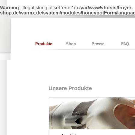
Warning
: Illegal string offset 'error' in
/var/www/vhosts/troyer-
shop.de/warmx.de/system/modules/honeypotForm/language
Produkte
Shop
Presse
FAQ
Unsere Produkte