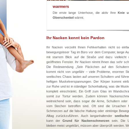
warmers
Die erste lange Unterhose, die aktiv Ihre
Knie u
Oberschenkel
wärmt.
Ihr Nacken kennt kein Pardon
Ihr Nacken verzeiht Ihnen Fehlverhalten nicht so einf
bewegungsloser Tag im Büro vor dem Computer, lange Au
mit starrem Blick auf die Straße und dazu vielleicht 
geöffnetes Fenster. Ihr Nacken nimmt Ihnen das sehr schn
Die Redewendung „Sein Päckchen auf den Schultern
kommt nicht von ungefähr – viele Probleme, enormer St
seelisches Chaos lasten auf unseren Schultern und führen
heftigen Muskelverspannungen. Der Körper kommt einfa
zur Ruhe und ist in ständiger Schonhaltung, was die Muskel
komplett einschränkt. Ein Griff zum Glas im Wandschr
somit zur Tortur werden. Zudem können Nackenschm
weitreichend sein, dass sogar die Arme, Schultern oder
vom Stechen betroffen sind. Oft sind die Ursachen f
Schmerzen auf die falsche Haltung oder eintönige Bewe
Alltag zurückzuführen. Auch langanhaltender
seelische
kann der
Grund für Nackenschmerzen
sein. Die U
bleiben meist ungeklärt, müssen aber überprüft werden. W